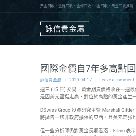
Skip
黃金回收、金飾回收、金條回收、K金回收、黃金回收推薦
to
content
詠信貴金屬
國際金價自7年多高點
詠信貴金屬
2020-04-17
Leave a comment
週三 (15 日) 交易，黃金期貨價格收在一
是因美元堅挺走高，對位於高點的黃金產生
DSwiss Group 投資研究主管 Marshal
將拋售一切非政府擔保的東西，且美元走強
但一些分析師仍對黃金長期看漲。Erlam 