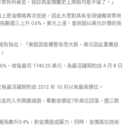
非常有利黃金，我認為金價離史上高點可能不遠了。」
加上原油價格再次低迷，因此大眾對具有全球儲備貨幣地
元指數週三上升 0.6%。美元上漲，會削弱以美元計價的商
m 週三研究報告指出，「美股因各種警告而大跌，美元因此重獲投
。」
6%，收每盎司 1740.20 美元，為最活躍契約自 4 月 8 日
最活躍契約自 2012 年 10 月以來最高價位。
黃金的入市興趣減弱，牽動金價從7年高位回落，週三跌
滙指數升0.4%，對金價造成壓力。同時，金價高位技術