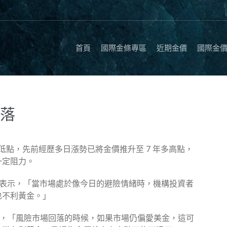
首頁
國際金條專區
近期金價
國際金
回落
週最低點，先前經歷多日漲勢已將金價推升至 7 年多高點，
一定阻力。
l Gittler 表示，「當市場處於像今日的避險情緒時，機構投資者
也不利黃金。」
表示，「風險市場回落的時候，如果市場仍偏愛美金，這可