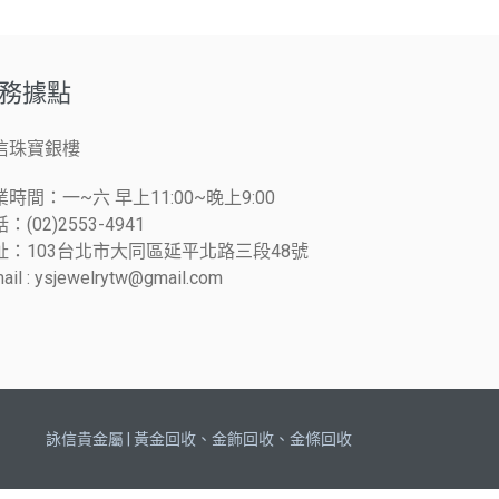
務據點
信珠寶銀樓
時間：一~六 早上11:00~晚上9:00
：(02)2553-4941
址：103台北市大同區延平北路三段48號
ail : ysjewelrytw@gmail.com
詠信貴金屬 | 黃金回收、金飾回收、金條回收