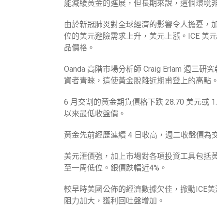
能減緩黃金的進展，但長期來說，這個環境
由於新冠肺炎對全球經濟的影響令人擔憂，
位的美元避險需求上升，美元上漲。ICE 美
品價格。
Oanda 高階市場分析師 Craig Erla
資者青睞，這使黃金脫離近期甫登上的高點
6 月交割的黃金期貨價格下跌 28.70 美元或 1.
以來最低收盤價。
黃金先前經歷連續 4 日收高，週二收盤價為交易
美元滙價強，加上市場對各項投資工具包括
至一周低位。銀價跌幅近4%。
較早時美國公佈的經濟數據欠佳，掀動ICE美
阻力加大，獲利回吐盤增加。