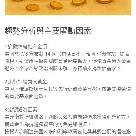
趨勢分析與主要驅動因素
1.避險情緒推升金價
美國於 7/8 宣布對 14 國（包括日本、韓國、德國等）提高
關稅，引發市場擔憂國際貿易衝突擴大，促使資金湧入黃金
避險。全球地緣政治風險未解，亦持續支撐金價需求。
2.央行持續買入黃金
中國、俄羅斯與土耳其等央行延續黃金買盤，成為支撐金價
的重要基本面力量。
3.宏觀經濟因素
美元指數持續偏弱，通膨與公共債問題仍未獲得明確解方，
使黃金作為抗通膨資產的角色更加明確。
投資人亦關注美國未來的利率政策變化與其對金價的潛在影