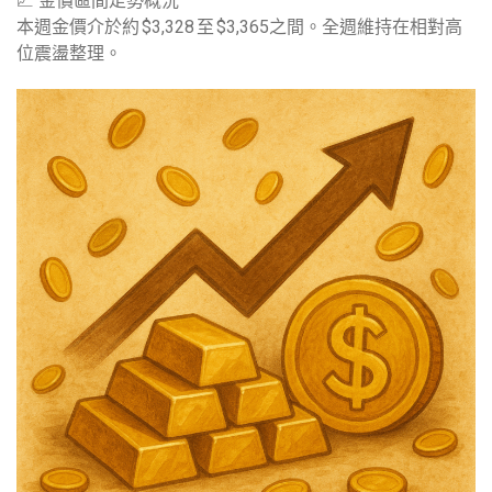
📈 金價區間走勢概況
本週金價介於約 $3,328 至 $3,365之間。全週維持在相對高
位震盪整理。